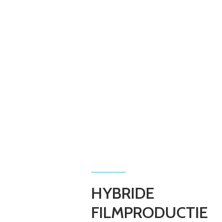
InFocus Producties ontwikkelt
filmische producties en innovatieve
storytelling voor merken, culturele
instellingen en musea. Vanuit een
achtergrond in commercials,
documentaires en branded content
combineren we creativiteit,
vakmanschap en nieuwe
technologieën om verhalen op een
toegankelijke, betekenisvolle en
visueel krachtige manier tot leven
te brengen.
MUSEUM STORYTELLING
NEEM CONTACT OP
HYBRIDE
FILMPRODUCTIE