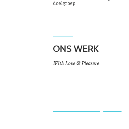
doelgroep.
ONS WERK
With Love & Pleasure
De Jongens van Bontekoe
Round 2 – Don’t tell grandma